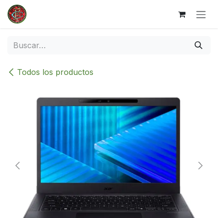
Ir al contenido
Todos los productos